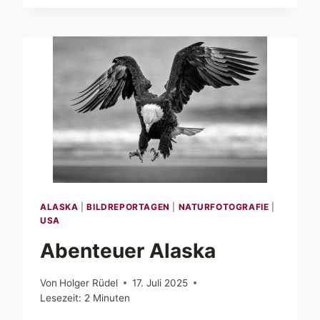
WEISSKOPFSEEADLER A
M A
NCHOR P
OINT
ALASKA
|
BILDREPORTAGEN
|
NATURFOTOGRAFIE
|
USA
Abenteuer Alaska
Von
Holger Rüdel
17. Juli 2025
Lesezeit:
2
Minuten