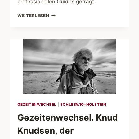
professionellen Guides gefragt.
ABENTEUER
WEITERLESEN
ALASKA.
IM
LAND
DER
BÄREN
GEZEITENWECHSEL
|
SCHLESWIG-HOLSTEIN
Gezeitenwechsel. Knud
Knudsen, der