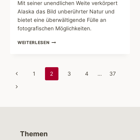
Mit seiner unendlichen Weite verkörpert
Alaska das Bild unberührter Natur und
bietet eine überwältigende Fülle an
fotografischen Möglichkeiten.
ABENTEUER
WEITERLESEN
ALASKA
Seitennavigation
Vorherige
1
2
3
4
…
37
Seite
Nächste
Seite
Themen