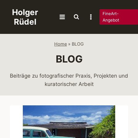
Zum
Holger
Inhalt
FineArt-
Rüdel
springen
Angebot
Home
»
BLOG
BLOG
Beiträge zu fotografischer Praxis, Projekten und
kuratorischer Arbeit