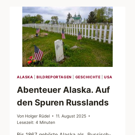
ALASKA
|
BILDREPORTAGEN
|
GESCHICHTE
|
USA
Abenteuer Alaska. Auf
den Spuren Russlands
Von
Holger Rüdel
11. August 2025
Lesezeit:
4
Minuten
Bis 1867 gehörte Alaska als „Russisch-