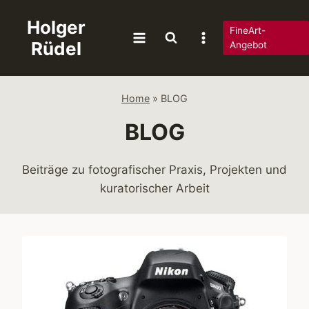
Zum
Holger
Inhalt
FineArt-
Rüdel
springen
Angebot
Home
»
BLOG
BLOG
Beiträge zu fotografischer Praxis, Projekten und
kuratorischer Arbeit