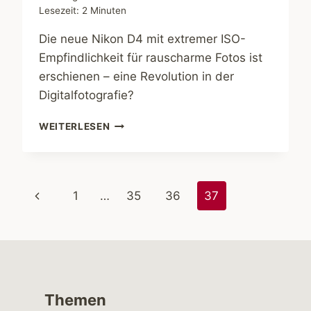
Lesezeit:
2
Minuten
Die neue Nikon D4 mit extremer ISO-
Empfindlichkeit für rauscharme Fotos ist
erschienen – eine Revolution in der
Digitalfotografie?
„DIE
WEITERLESEN
NIKON
D4
VERSCHIEBT
DIE
Seitennavigation
Vorherige
1
…
35
36
37
GRENZEN
DER
Seite
FOTOGRAFIE“
Themen