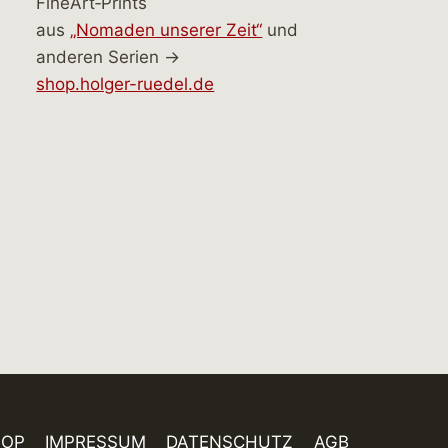
FineArt‑Prints
aus
„Nomaden unserer Zeit“
und
anderen Serien →
shop.holger-ruedel.de
HOP
IMPRESSUM
DATENSCHUTZ
AGB