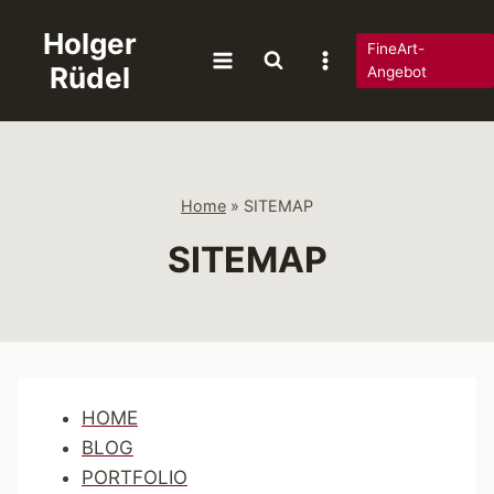
Zum
Holger
Inhalt
FineArt-
Rüdel
springen
Angebot
Home
»
SITEMAP
SITEMAP
HOME
BLOG
PORTFOLIO