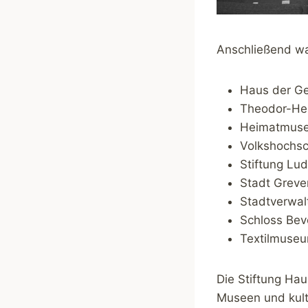
Anschließend wa
Haus der Ge
Theodor-Heu
Heimatmuseu
Volkshochsc
Stiftung Lu
Stadt Greven
Stadtverwal
Schloss Beve
Textilmuseu
Die Stiftung Hau
Museen und kultu