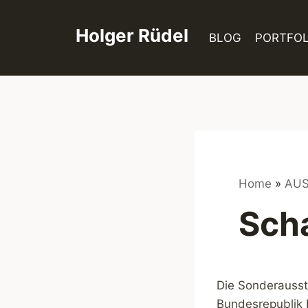
Zum
Inhalt
Holger Rüdel
BLOG
PORTFOL
springen
Home
»
AU
Sch
Die Sonderausst
Bundesrepublik