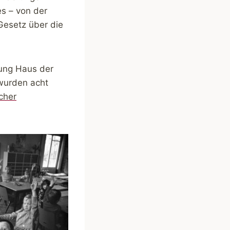
s – von der
„Gesetz über die
tung Haus der
 wurden acht
cher