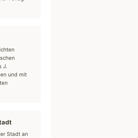
ichten
ischen
 J.
en und mit
ten
.
tadt
er Stadt an