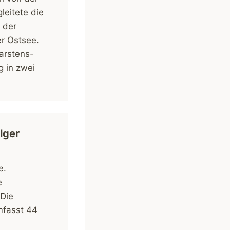
leitete die
 der
er Ostsee.
arstens-
g in zwei
lger
e.
e
 Die
mfasst 44