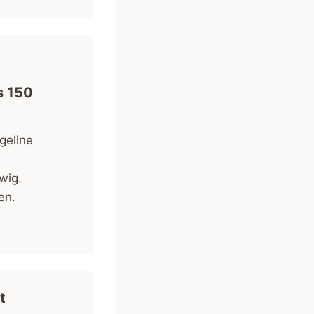
s 150
geline
wig.
en.
t