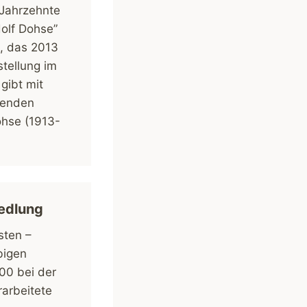
 Jahrzehnte
dolf Dohse”
l, das 2013
stellung im
gibt mit
senden
ohse (1913-
iedlung
sten –
bigen
00 bei der
arbeitete