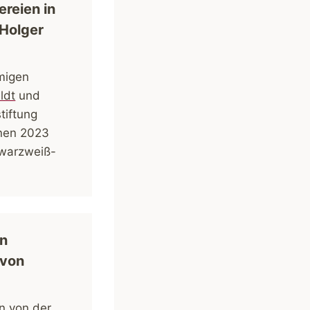
reien in
 Holger
migen
ldt
und
tiftung
enen 2023
hwarzweiß-
in
 von
n von der