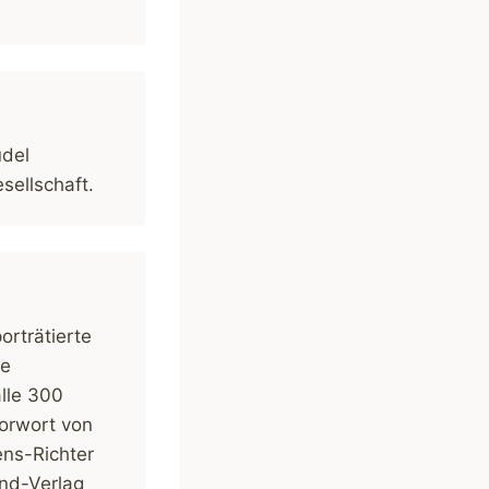
üdel
sellschaft.
rträtierte
ie
lle 300
orwort von
ens-Richter
nd-Verlag