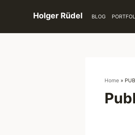
Zum
Inhalt
Holger Rüdel
BLOG
PORTFOL
springen
Home
»
PUB
Publ