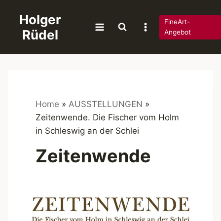
Zum
Holger
Inhalt
FineArt-
Rüdel
springen
Angebot
Home
»
AUSSTELLUNGEN
»
Zeitenwende. Die Fischer vom Holm
in Schleswig an der Schlei
Zeitenwende