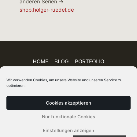
anderen Serien →
shop.holger-ruedel.de
HOME
BLOG
PORTFOLIO
AUSSTELLUNGEN
PUBLIKATIONEN
Wir verwenden Cookies, um unsere Website und unseren Service zu
ÜBER MICH
FINEART-SHOP
IMPRESSUM
optimieren.
DATENSCHUTZ
AGB
SITEMAP
Cookies akzeptieren
© 2026 Holger Rüdel DGPh – Fotograf, Autor
Nur funktionale Cookies
und Kurator
Einstellungen anzeigen