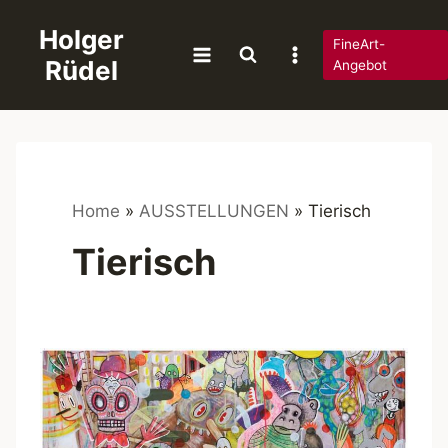
Zum
Holger
Inhalt
FineArt-
Rüdel
springen
Angebot
Home
»
AUSSTELLUNGEN
»
Tierisch
Tierisch