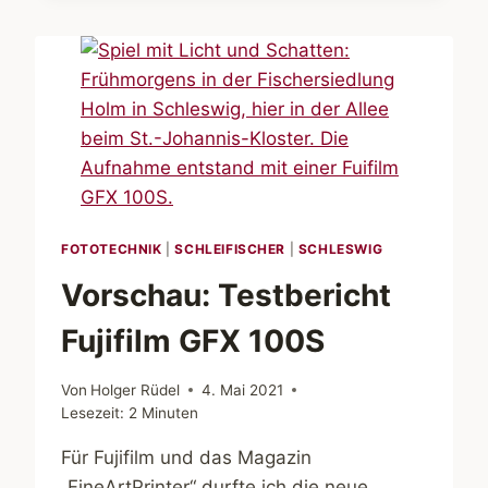
HOLM.
HELDEN
DER
SCHLEI
FOTOTECHNIK
|
SCHLEIFISCHER
|
SCHLESWIG
Vorschau: Testbericht
Fujifilm GFX 100S
Von
Holger Rüdel
4. Mai 2021
Lesezeit:
2
Minuten
Für Fujifilm und das Magazin
„FineArtPrinter“ durfte ich die neue