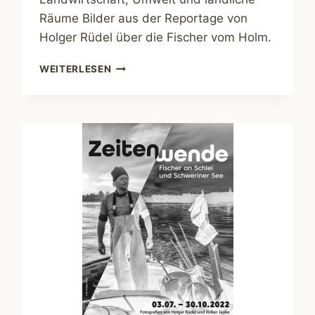
Räume Bilder aus der Reportage von
Holger Rüdel über die Fischer vom Holm.
AUSSTELLUNG
WEITERLESEN
„DIE
LETZTEN
IHRER
ART.
DIE
FISCHER
VOM
HOLM“