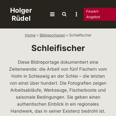
Zum
Holger
Inhalt
FineArt-
Rüdel
springen
Angebot
Home
»
Bildreportagen
»
Schleifischer
Schleifischer
Diese Bildreportage dokumentiert eine
Zeitenwende: die Arbeit von fünf Fischern vom
Holm in Schleswig an der Schlei – die letzten
von einst über hundert. Die Fotografien zeigen
Arbeitsabläufe, Werkzeuge, Fischerboote und
saisonale Bedingungen. Sie geben einen
authentischen Einblick in ein regionales
Handwerk, das in seiner Existenz bedroht ist.