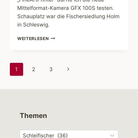
Mittelformat-Kamera GFX 100S testen.
Schauplatz war die Fischersiedlung Holm
in Schleswig.
VORSCHAU:
WEITERLESEN
TESTBERICHT
FUJIFILM
GFX
100S
Seitennavigation
Nächste
1
2
3
Seite
Themen