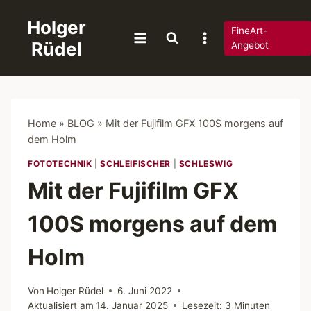
Zum
Holger
Inhalt
FineArt-
Rüdel
springen
Angebot
Home
»
BLOG
»
Mit der Fujifilm GFX 100S morgens auf
dem Holm
FOTOTECHNIK
|
SCHLEIFISCHER
|
SCHLESWIG
Mit der Fujifilm GFX
100S morgens auf dem
Holm
Von
Holger Rüdel
6. Juni 2022
Aktualisiert am
14. Januar 2025
Lesezeit:
3
Minuten