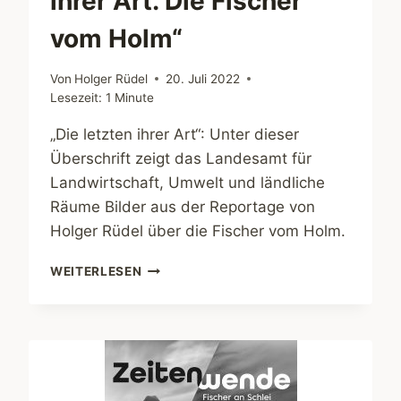
ihrer Art. Die Fischer
vom Holm“
Von
Holger Rüdel
20. Juli 2022
Lesezeit:
1
Minute
„Die letzten ihrer Art“: Unter dieser
Überschrift zeigt das Landesamt für
Landwirtschaft, Umwelt und ländliche
Räume Bilder aus der Reportage von
Holger Rüdel über die Fischer vom Holm.
AUSSTELLUNG
WEITERLESEN
„DIE
LETZTEN
IHRER
ART.
DIE
FISCHER
VOM