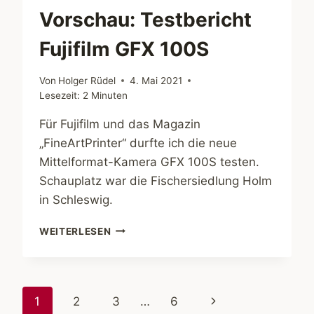
Vorschau: Testbericht
Fujifilm GFX 100S
Von
Holger Rüdel
4. Mai 2021
Lesezeit:
2
Minuten
Für Fujifilm und das Magazin
„FineArtPrinter“ durfte ich die neue
Mittelformat-Kamera GFX 100S testen.
Schauplatz war die Fischersiedlung Holm
in Schleswig.
VORSCHAU:
WEITERLESEN
TESTBERICHT
FUJIFILM
GFX
100S
Seitennavigation
Nächste
1
2
3
…
6