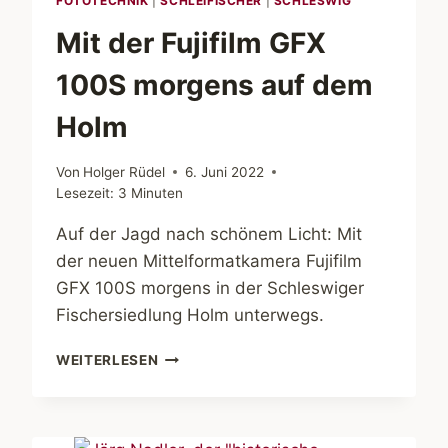
FOTOTECHNIK
|
SCHLEIFISCHER
|
SCHLESWIG
Mit der Fujifilm GFX
100S morgens auf dem
Holm
Von
Holger Rüdel
6. Juni 2022
Lesezeit:
3
Minuten
Auf der Jagd nach schönem Licht: Mit
der neuen Mittelformatkamera Fujifilm
GFX 100S morgens in der Schleswiger
Fischersiedlung Holm unterwegs.
MIT
WEITERLESEN
DER
FUJIFILM
GFX
100S