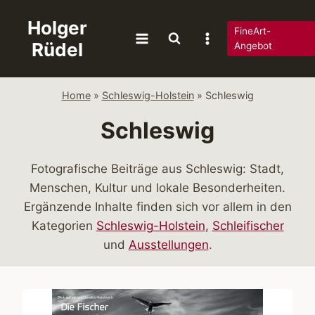
Zum
Holger
Inhalt
FineArt-
Rüdel
springen
Angebot
Home
»
Schleswig-Holstein
»
Schleswig
Schleswig
Fotografische Beiträge aus Schleswig: Stadt,
Menschen, Kultur und lokale Besonderheiten.
Ergänzende Inhalte finden sich vor allem in den
Kategorien
Schleswig-Holstein
,
Schleifischer
und
Ausstellungen
.