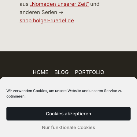
aus
„Nomaden unserer Zeit“
und
anderen Serien →
shop.holger-ruedel.de
HOME
BLOG
PORTFOLIO
AUSSTELLUNGEN
PUBLIKATIONEN
Wir verwenden Cookies, um unsere Website und unseren Service zu
ÜBER MICH
FINEART-SHOP
IMPRESSUM
optimieren.
DATENSCHUTZ
AGB
SITEMAP
Cookies akzeptieren
© 2026 Holger Rüdel DGPh – Fotograf, Autor
Nur funktionale Cookies
und Kurator