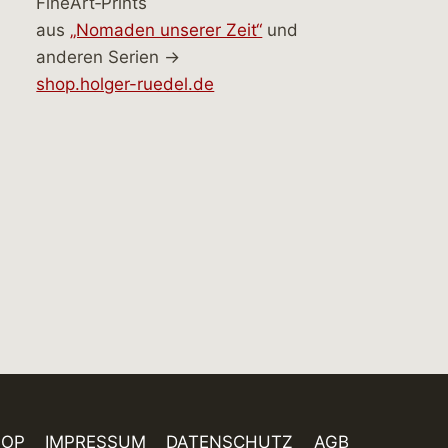
FineArt‑Prints
aus
„Nomaden unserer Zeit“
und
anderen Serien →
shop.holger-ruedel.de
HOP
IMPRESSUM
DATENSCHUTZ
AGB