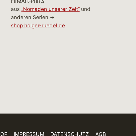
FineArt‑Prints
aus
„Nomaden unserer Zeit“
und
anderen Serien →
shop.holger-ruedel.de
HOP
IMPRESSUM
DATENSCHUTZ
AGB