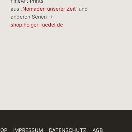
FineArt‑Prints
aus
„Nomaden unserer Zeit“
und
anderen Serien →
shop.holger-ruedel.de
HOP
IMPRESSUM
DATENSCHUTZ
AGB