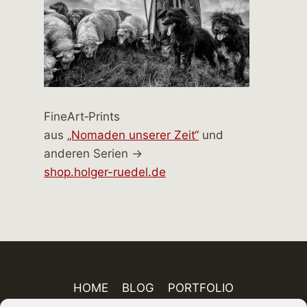
FineArt‑Prints
aus
„Nomaden unserer Zeit“
und
anderen Serien →
shop.holger-ruedel.de
HOME
BLOG
PORTFOLIO