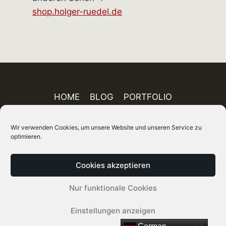
shop.holger-ruedel.de
HOME
BLOG
PORTFOLIO
AUSSTELLUNGEN
PUBLIKATIONEN
Wir verwenden Cookies, um unsere Website und unseren Service zu
ÜBER MICH
FINEART-SHOP
IMPRESSUM
optimieren.
DATENSCHUTZ
AGB
SITEMAP
Cookies akzeptieren
© 2026 Holger Rüdel DGPh – Fotograf, Autor
Nur funktionale Cookies
und Kurator
Einstellungen anzeigen