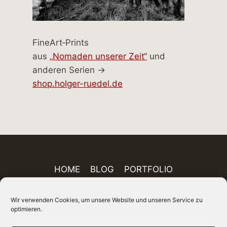
FineArt‑Prints
aus
„Nomaden unserer Zeit“
und
anderen Serien →
shop.holger-ruedel.de
HOME
BLOG
PORTFOLIO
AUSSTELLUNGEN
PUBLIKATIONEN
Wir verwenden Cookies, um unsere Website und unseren Service zu
ÜBER MICH
FINEART-SHOP
IMPRESSUM
optimieren.
DATENSCHUTZ
AGB
SITEMAP