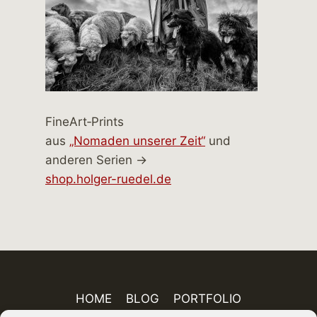
FineArt‑Prints
aus
„Nomaden unserer Zeit“
und
anderen Serien →
shop.holger-ruedel.de
HOME
BLOG
PORTFOLIO