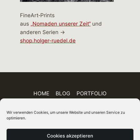
FineArt‑Prints
aus
„Nomaden unserer Zeit“
und
anderen Serien →
shop.holger-ruedel.de
HOME
BLOG
PORTFOLIO
AUSSTELLUNGEN
PUBLIKATIONEN
Wir verwenden Cookies, um unsere Website und unseren Service zu
ÜBER MICH
FINEART-SHOP
IMPRESSUM
optimieren.
DATENSCHUTZ
AGB
SITEMAP
Cookies akzeptieren