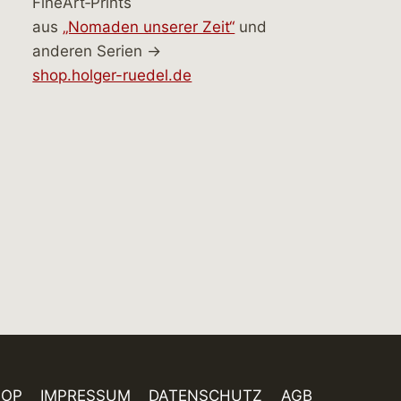
FineArt‑Prints
aus
„Nomaden unserer Zeit“
und
anderen Serien →
shop.holger-ruedel.de
HOP
IMPRESSUM
DATENSCHUTZ
AGB