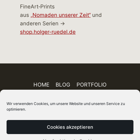
FineArt‑Prints
aus
„Nomaden unserer Zeit“
und
anderen Serien →
shop.holger-ruedel.de
HOME
BLOG
PORTFOLIO
AUSSTELLUNGEN
PUBLIKATIONEN
Wir verwenden Cookies, um unsere Website und unseren Service zu
ÜBER MICH
FINEART-SHOP
IMPRESSUM
optimieren.
DATENSCHUTZ
AGB
SITEMAP
Cookies akzeptieren
© 2026 Holger Rüdel DGPh – Fotograf, Autor