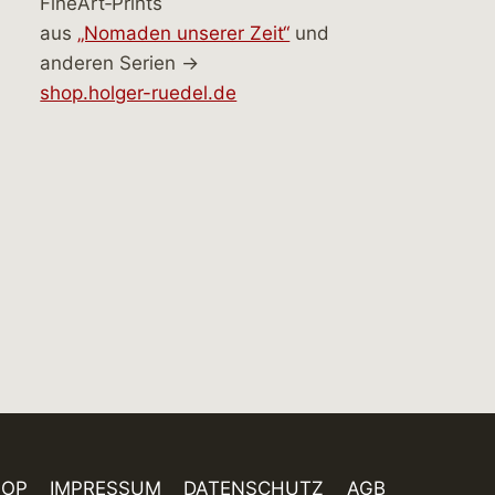
FineArt‑Prints
aus
„Nomaden unserer Zeit“
und
anderen Serien →
shop.holger-ruedel.de
HOP
IMPRESSUM
DATENSCHUTZ
AGB