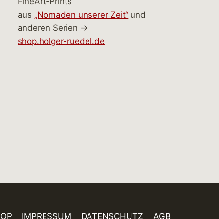
FineArt‑Prints
aus
„Nomaden unserer Zeit“
und
anderen Serien →
shop.holger-ruedel.de
HOP
IMPRESSUM
DATENSCHUTZ
AGB