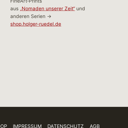
FineArt‑Prints
aus
„Nomaden unserer Zeit“
und
anderen Serien →
shop.holger-ruedel.de
HOP
IMPRESSUM
DATENSCHUTZ
AGB