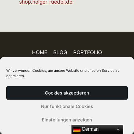
shop.holger-ruedel.de
HOME
BLOG
PORTFOLIO
AUSSTELLUNGEN
PUBLIKATIONEN
Wir verwenden Cookies, um unsere Website und unseren Service zu
ÜBER MICH
FINEART-SHOP
IMPRESSUM
optimieren.
DATENSCHUTZ
AGB
SITEMAP
Cookies akzeptieren
© 2026 Holger Rüdel DGPh – Fotograf, Autor
Nur funktionale Cookies
und Kurator
Einstellungen anzeigen
German