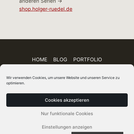
anderen Serien →
shop.holger-ruedel.de
HOME
BLOG
PORTFOLIO
AUSSTELLUNGEN
PUBLIKATIONEN
Wir verwenden Cookies, um unsere Website und unseren Service zu
ÜBER MICH
FINEART-SHOP
IMPRESSUM
optimieren.
DATENSCHUTZ
AGB
SITEMAP
Cookies akzeptieren
© 2026 Holger Rüdel DGPh – Fotograf, Autor
Nur funktionale Cookies
und Kurator
Einstellungen anzeigen