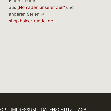
FineArt‑Prints
aus
„Nomaden unserer Zeit“
und
anderen Serien →
shop.holger-ruedel.de
HOP
IMPRESSUM
DATENSCHUTZ
AGB