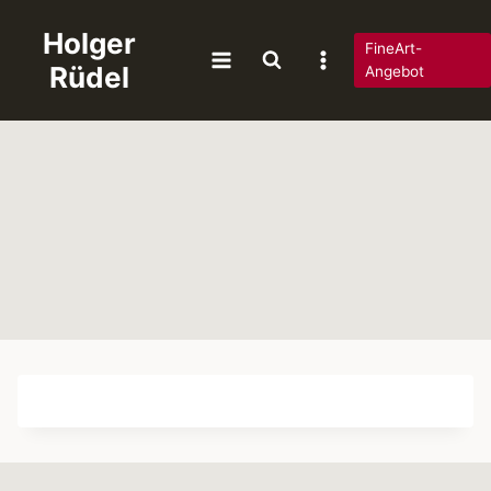
Zum
Holger
Inhalt
FineArt-
Rüdel
springen
Angebot