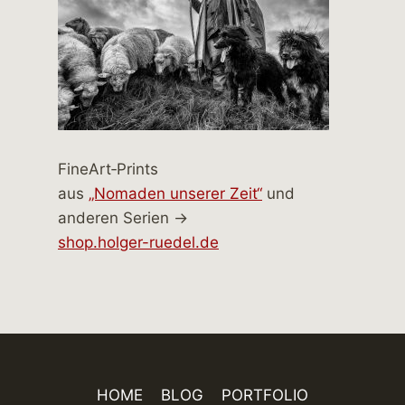
FineArt‑Prints
aus
„Nomaden unserer Zeit“
und
anderen Serien →
shop.holger-ruedel.de
HOME
BLOG
PORTFOLIO