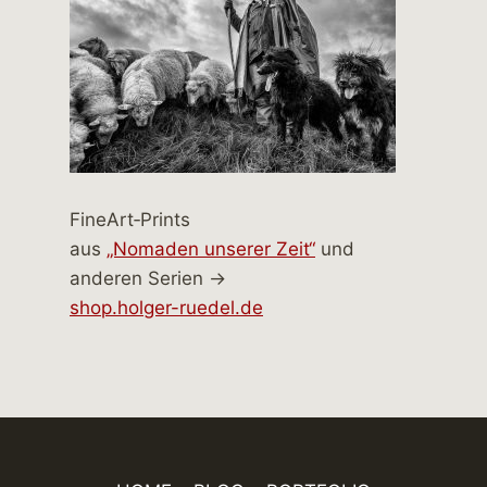
FineArt‑Prints
aus
„Nomaden unserer Zeit“
und
anderen Serien →
shop.holger-ruedel.de