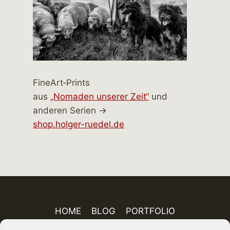
FineArt‑Prints
aus
„Nomaden unserer Zeit“
und
anderen Serien →
shop.holger-ruedel.de
HOME
BLOG
PORTFOLIO