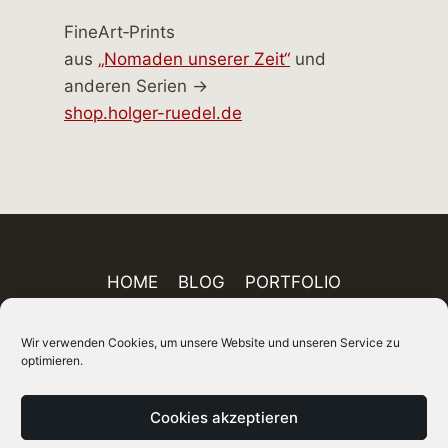
FineArt‑Prints
aus
„Nomaden unserer Zeit“
und
anderen Serien →
shop.holger-ruedel.de
HOME
BLOG
PORTFOLIO
AUSSTELLUNGEN
PUBLIKATIONEN
Wir verwenden Cookies, um unsere Website und unseren Service zu
ÜBER MICH
FINEART-SHOP
IMPRESSUM
optimieren.
DATENSCHUTZ
AGB
SITEMAP
Cookies akzeptieren