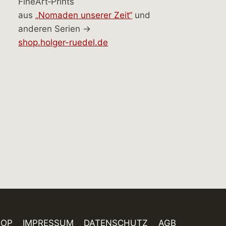
FineArt‑Prints
aus
„Nomaden unserer Zeit“
und
anderen Serien →
shop.holger-ruedel.de
HOP
IMPRESSUM
DATENSCHUTZ
AGB