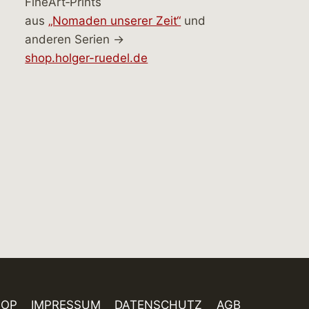
FineArt‑Prints
aus
„Nomaden unserer Zeit“
und
anderen Serien →
shop.holger-ruedel.de
HOP
IMPRESSUM
DATENSCHUTZ
AGB