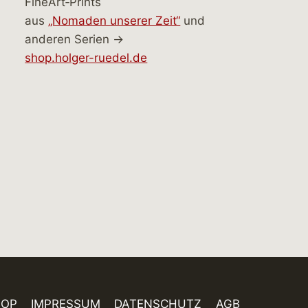
FineArt‑Prints
aus
„Nomaden unserer Zeit“
und
anderen Serien →
shop.holger-ruedel.de
HOP
IMPRESSUM
DATENSCHUTZ
AGB