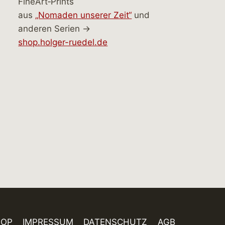
FineArt‑Prints
aus
„Nomaden unserer Zeit“
und
anderen Serien →
shop.holger-ruedel.de
HOP
IMPRESSUM
DATENSCHUTZ
AGB