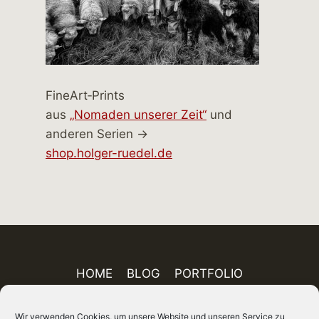
FineArt‑Prints
aus
„Nomaden unserer Zeit“
und
anderen Serien →
shop.holger-ruedel.de
HOME
BLOG
PORTFOLIO
AUSSTELLUNGEN
PUBLIKATIONEN
Wir verwenden Cookies, um unsere Website und unseren Service zu