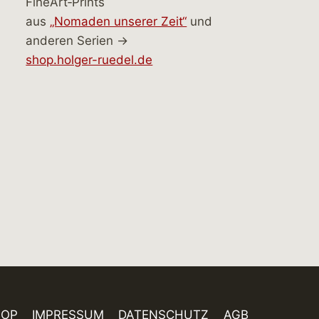
FineArt‑Prints
aus
„Nomaden unserer Zeit“
und
anderen Serien →
shop.holger-ruedel.de
HOP
IMPRESSUM
DATENSCHUTZ
AGB