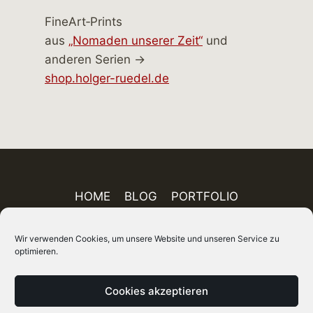
FineArt‑Prints
aus
„Nomaden unserer Zeit“
und
anderen Serien →
shop.holger-ruedel.de
HOME
BLOG
PORTFOLIO
AUSSTELLUNGEN
PUBLIKATIONEN
Wir verwenden Cookies, um unsere Website und unseren Service zu
ÜBER MICH
FINEART-SHOP
IMPRESSUM
optimieren.
DATENSCHUTZ
AGB
SITEMAP
Cookies akzeptieren