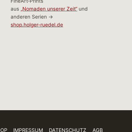
FineArt‑Prints
aus
„Nomaden unserer Zeit“
und
anderen Serien →
shop.holger-ruedel.de
HOP
IMPRESSUM
DATENSCHUTZ
AGB