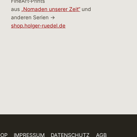
FineArt‑Prints
aus
„Nomaden unserer Zeit“
und
anderen Serien →
shop.holger-ruedel.de
HOP
IMPRESSUM
DATENSCHUTZ
AGB