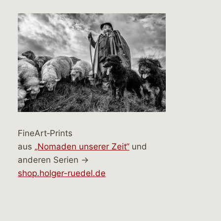
FineArt‑Prints
aus
„Nomaden unserer Zeit“
und
anderen Serien →
shop.holger-ruedel.de