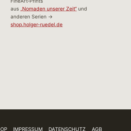
FineArt‑Prints
aus
„Nomaden unserer Zeit“
und
anderen Serien →
shop.holger-ruedel.de
HOP
IMPRESSUM
DATENSCHUTZ
AGB