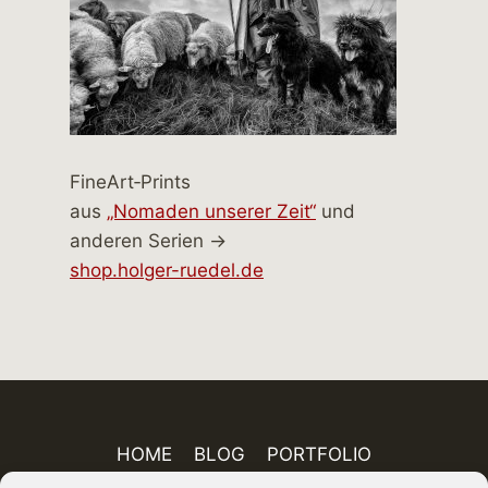
FineArt‑Prints
aus
„Nomaden unserer Zeit“
und
anderen Serien →
shop.holger-ruedel.de
HOME
BLOG
PORTFOLIO