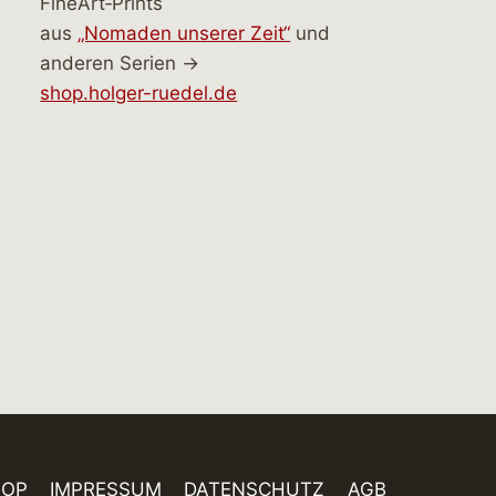
FineArt‑Prints
aus
„Nomaden unserer Zeit“
und
anderen Serien →
shop.holger-ruedel.de
HOP
IMPRESSUM
DATENSCHUTZ
AGB