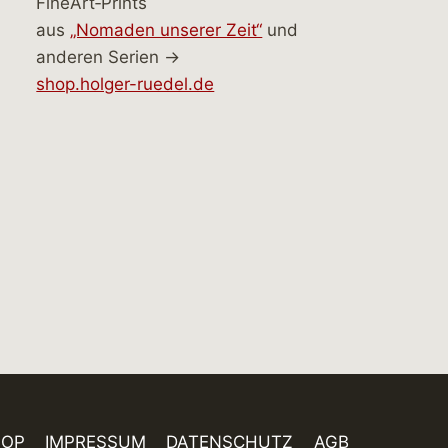
FineArt‑Prints
aus
„Nomaden unserer Zeit“
und
anderen Serien →
shop.holger-ruedel.de
HOP
IMPRESSUM
DATENSCHUTZ
AGB