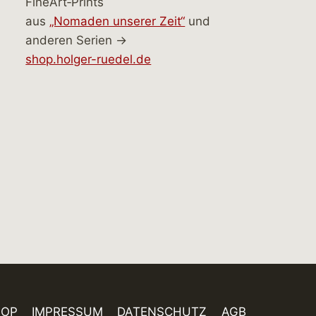
FineArt‑Prints
aus
„Nomaden unserer Zeit“
und
anderen Serien →
shop.holger-ruedel.de
HOP
IMPRESSUM
DATENSCHUTZ
AGB