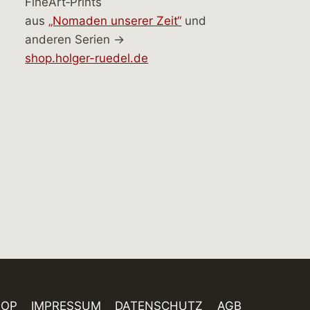
FineArt‑Prints
aus
„Nomaden unserer Zeit“
und
anderen Serien →
shop.holger-ruedel.de
HOP
IMPRESSUM
DATENSCHUTZ
AGB