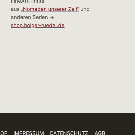
FineArt‑Prints
aus
„Nomaden unserer Zeit“
und
anderen Serien →
shop.holger-ruedel.de
HOP
IMPRESSUM
DATENSCHUTZ
AGB